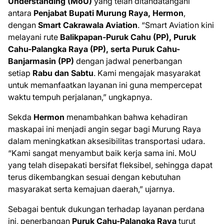
Understanding (MoU)
yang telah ditandatangani
antara
Penjabat Bupati Murung Raya, Hermon
,
dengan
Smart Cakrawala Aviation
. “Smart Aviation kini
melayani rute
Balikpapan-Puruk Cahu (PP), Puruk
Cahu-Palangka Raya (PP), serta Puruk Cahu-
Banjarmasin (PP)
dengan jadwal penerbangan
setiap
Rabu dan Sabtu
. Kami mengajak masyarakat
untuk memanfaatkan layanan ini guna mempercepat
waktu tempuh perjalanan,” ungkapnya.
Sekda
Hermon
menambahkan bahwa kehadiran
maskapai ini menjadi angin segar bagi Murung Raya
dalam meningkatkan aksesibilitas transportasi udara.
“Kami sangat menyambut baik kerja sama ini. MoU
yang telah disepakati bersifat fleksibel, sehingga dapat
terus dikembangkan sesuai dengan kebutuhan
masyarakat serta kemajuan daerah,” ujarnya.
Sebagai bentuk dukungan terhadap layanan perdana
ini, penerbangan
Puruk Cahu-Palangka Raya
turut