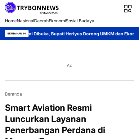
Home
Nasional
Daerah
Ekonomi
Sosial Budaya
Resmi Dibuka, Bupati Heriyus Dorong UMKM dan Ekonomi Lokal
BERITA HARI INI
Ad
Beranda
Smart Aviation Resmi
Luncurkan Layanan
Penerbangan Perdana di