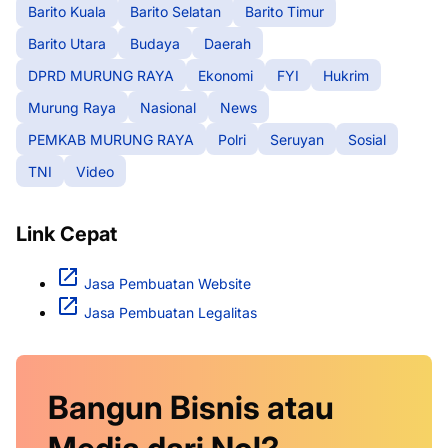
Barito Kuala
Barito Selatan
Barito Timur
Barito Utara
Budaya
Daerah
DPRD MURUNG RAYA
Ekonomi
FYI
Hukrim
Murung Raya
Nasional
News
PEMKAB MURUNG RAYA
Polri
Seruyan
Sosial
TNI
Video
Link Cepat
Jasa Pembuatan Website
Jasa Pembuatan Legalitas
Bangun Bisnis atau