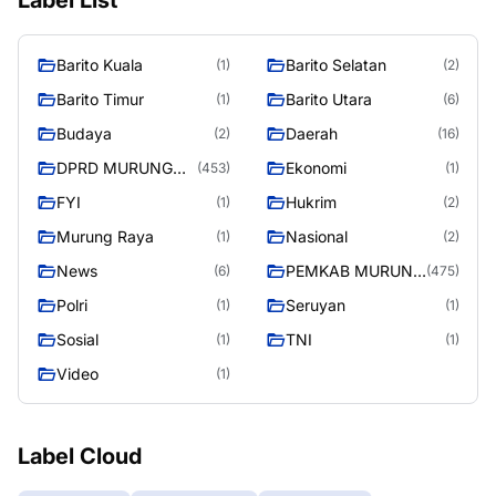
Label List
Barito Kuala
Barito Selatan
(1)
(2)
Barito Timur
Barito Utara
(1)
(6)
Budaya
Daerah
(2)
(16)
DPRD MURUNG
Ekonomi
(453)
(1)
RAYA
FYI
Hukrim
(1)
(2)
Murung Raya
Nasional
(1)
(2)
News
PEMKAB MURUNG
(6)
(475)
RAYA
Polri
Seruyan
(1)
(1)
Sosial
TNI
(1)
(1)
Video
(1)
Label Cloud