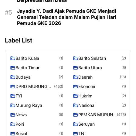
Berprestasi dari Desa
Jayadie Y. Dadi Ajak Pemuda GKE Menjadi
Generasi Teladan dalam Malam Pujian Hari
Pemuda GKE 2026
Label List
Barito Kuala
Barito Selatan
(1)
(2)
Barito Timur
Barito Utara
(1)
(6)
Budaya
Daerah
(2)
(16)
DPRD MURUNG
Ekonomi
(453)
(1)
RAYA
FYI
Hukrim
(1)
(2)
Murung Raya
Nasional
(1)
(2)
News
PEMKAB MURUNG
(6)
(475)
RAYA
Polri
Seruyan
(1)
(1)
Sosial
TNI
(1)
(1)