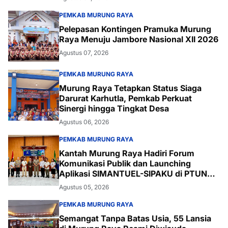
PEMKAB MURUNG RAYA
Pelepasan Kontingen Pramuka Murung
Raya Menuju Jambore Nasional XII 2026
Agustus 07, 2026
PEMKAB MURUNG RAYA
Murung Raya Tetapkan Status Siaga
Darurat Karhutla, Pemkab Perkuat
Sinergi hingga Tingkat Desa
Agustus 06, 2026
PEMKAB MURUNG RAYA
Kantah Murung Raya Hadiri Forum
Komunikasi Publik dan Launching
Aplikasi SIMANTUEL-SIPAKU di PTUN
Palangka Raya
Agustus 05, 2026
PEMKAB MURUNG RAYA
Semangat Tanpa Batas Usia, 55 Lansia