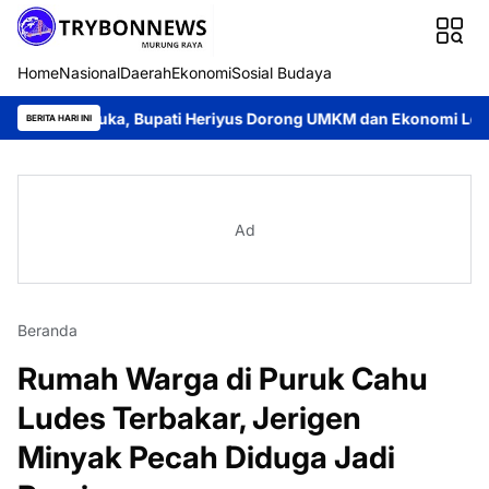
Home
Nasional
Daerah
Ekonomi
Sosial Budaya
Dibuka, Bupati Heriyus Dorong UMKM dan Ekonomi Lokal
Jayad
BERITA HARI INI
Ad
Beranda
Rumah Warga di Puruk Cahu
Ludes Terbakar, Jerigen
Minyak Pecah Diduga Jadi