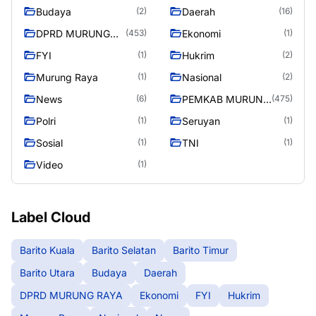
Budaya
Daerah
(2)
(16)
DPRD MURUNG
Ekonomi
(453)
(1)
RAYA
FYI
Hukrim
(1)
(2)
Murung Raya
Nasional
(1)
(2)
News
PEMKAB MURUNG
(6)
(475)
RAYA
Polri
Seruyan
(1)
(1)
Sosial
TNI
(1)
(1)
Video
(1)
Label Cloud
Barito Kuala
Barito Selatan
Barito Timur
Barito Utara
Budaya
Daerah
DPRD MURUNG RAYA
Ekonomi
FYI
Hukrim