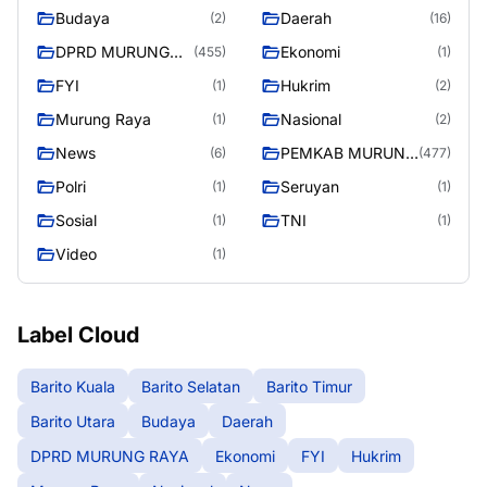
Budaya
Daerah
(2)
(16)
DPRD MURUNG
Ekonomi
(455)
(1)
RAYA
FYI
Hukrim
(1)
(2)
Murung Raya
Nasional
(1)
(2)
News
PEMKAB MURUNG
(6)
(477)
RAYA
Polri
Seruyan
(1)
(1)
Sosial
TNI
(1)
(1)
Video
(1)
Label Cloud
Barito Kuala
Barito Selatan
Barito Timur
Barito Utara
Budaya
Daerah
DPRD MURUNG RAYA
Ekonomi
FYI
Hukrim