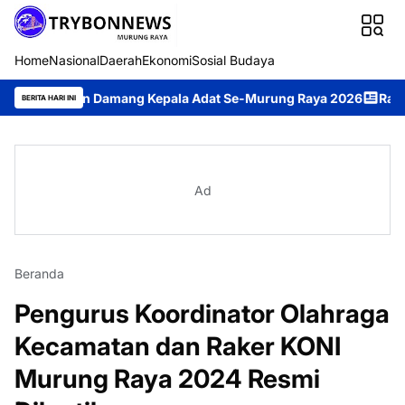
Home
Nasional
Daerah
Ekonomi
Sosial Budaya
an Damang Kepala Adat Se-Murung Raya 2026
Rahmanto Muhidin
BERITA HARI INI
Ad
Beranda
Pengurus Koordinator Olahraga
Kecamatan dan Raker KONI
Murung Raya 2024 Resmi