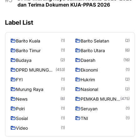
dan Terima Dokumen KUA-PPAS 2026
Label List
Barito Kuala
Barito Selatan
(1)
(2)
Barito Timur
Barito Utara
(1)
(6)
Budaya
Daerah
(2)
(16)
DPRD MURUNG
Ekonomi
(453)
(1)
RAYA
FYI
Hukrim
(1)
(2)
Murung Raya
Nasional
(1)
(2)
News
PEMKAB MURUNG
(6)
(475)
RAYA
Polri
Seruyan
(1)
(1)
Sosial
TNI
(1)
(1)
Video
(1)