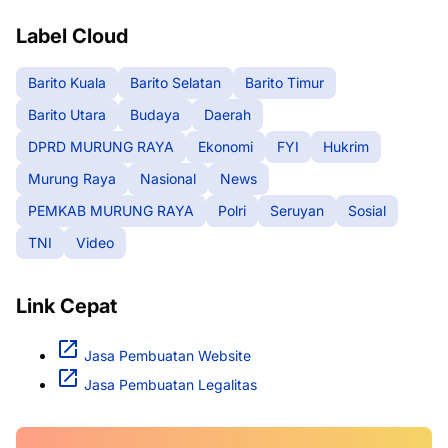
Label Cloud
Barito Kuala
Barito Selatan
Barito Timur
Barito Utara
Budaya
Daerah
DPRD MURUNG RAYA
Ekonomi
FYI
Hukrim
Murung Raya
Nasional
News
PEMKAB MURUNG RAYA
Polri
Seruyan
Sosial
TNI
Video
Link Cepat
Jasa Pembuatan Website
Jasa Pembuatan Legalitas