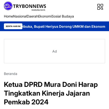
Home
Nasional
Daerah
Ekonomi
Sosial Budaya
i Dibuka, Bupati Heriyus Dorong UMKM dan Ekonomi Lokal
Jay
BERITA HARI INI
Ad
Beranda
Ketua DPRD Mura Doni Harap
Tingkatkan Kinerja Jajaran
Pemkab 2024