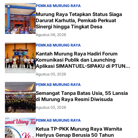
PEMKAB MURUNG RAYA
Murung Raya Tetapkan Status Siaga
Darurat Karhutla, Pemkab Perkuat
Sinergi hingga Tingkat Desa
Agustus 06, 2026
PEMKAB MURUNG RAYA
Kantah Murung Raya Hadiri Forum
Komunikasi Publik dan Launching
Aplikasi SIMANTUEL-SIPAKU di PTUN
Palangka Raya
Agustus 05, 2026
PEMKAB MURUNG RAYA
Semangat Tanpa Batas Usia, 55 Lansia
di Murung Raya Resmi Diwisuda
Agustus 05, 2026
PEMKAB MURUNG RAYA
Ketua TP-PKK Murung Raya Warnita
Heriyus Genap Berusia 50 Tahun