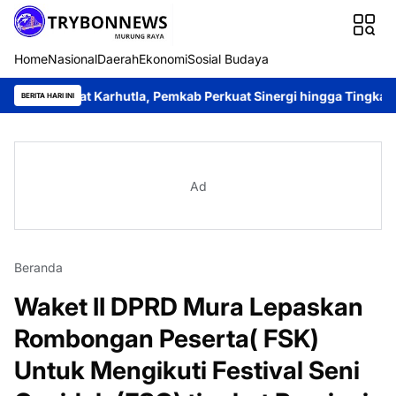
Home
Nasional
Daerah
Ekonomi
Sosial Budaya
at Karhutla, Pemkab Perkuat Sinergi hingga Tingkat Desa
Kant
BERITA HARI INI
Ad
Beranda
Waket II DPRD Mura Lepaskan
Rombongan Peserta( FSK)
Untuk Mengikuti Festival Seni