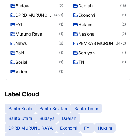
Budaya
Daerah
(2)
(16)
DPRD MURUNG
Ekonomi
(453)
(1)
RAYA
FYI
Hukrim
(1)
(2)
Murung Raya
Nasional
(1)
(2)
News
PEMKAB MURUNG
(6)
(472)
RAYA
Polri
Seruyan
(1)
(1)
Sosial
TNI
(1)
(1)
Video
(1)
Label Cloud
Barito Kuala
Barito Selatan
Barito Timur
Barito Utara
Budaya
Daerah
DPRD MURUNG RAYA
Ekonomi
FYI
Hukrim